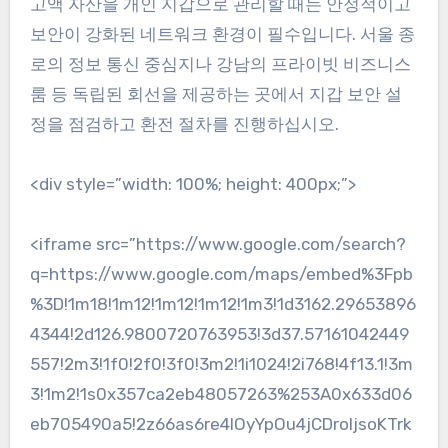
고액 자산을 개인 지갑으로 관리할 때는 안정적이고
보안이 강화된 네트워크 환경이 필수입니다. 서울 종
로의 정보 통신 중심지나 강남의 프라이빗 비즈니스
룸 등 독립된 회선을 제공하는 곳에서 지갑 보안 설
정을 점검하고 환전 절차를 진행하십시오.
<div style=”width: 100%; height: 400px;”>
<iframe src=”https://www.google.com/search?
q=https://www.google.com/maps/embed%3Fpb
%3D!1m18!1m12!1m12!1m12!1m3!1d3162.29653896
4344!2d126.9800720763953!3d37.57161042449
557!2m3!1f0!2f0!3f0!3m2!1i1024!2i768!4f13.1!3m
3!1m2!1s0x357ca2eb48057263%253A0x633d06
eb705490a5!2z66as6re4IOyYpOu4jCDroIjsoKTrk