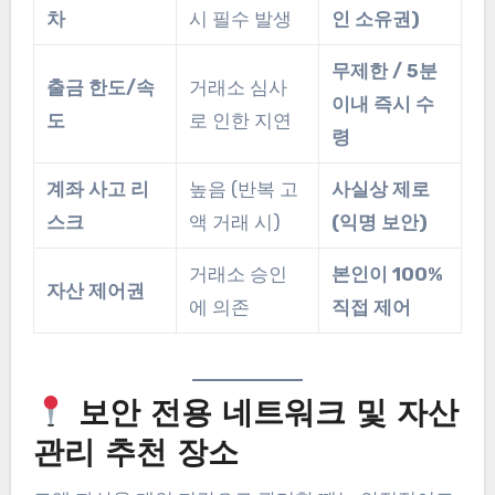
차
시 필수 발생
인 소유권)
무제한 / 5분
출금 한도/속
거래소 심사
이내 즉시 수
도
로 인한 지연
령
계좌 사고 리
높음 (반복 고
사실상 제로
스크
액 거래 시)
(익명 보안)
거래소 승인
본인이 100%
자산 제어권
에 의존
직접 제어
보안 전용 네트워크 및 자산
관리 추천 장소