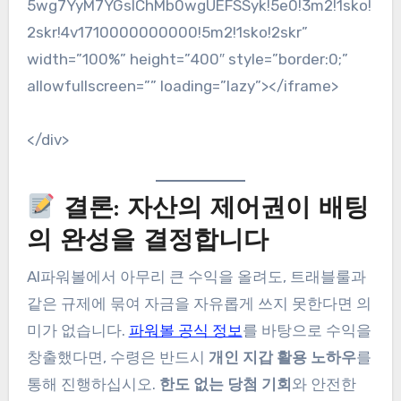
5wg7YyM7YGsIChMb0wgUEFSSyk!5e0!3m2!1sko!
2skr!4v1710000000000!5m2!1sko!2skr”
width=”100%” height=”400″ style=”border:0;”
allowfullscreen=”” loading=”lazy”></iframe>
</div>
결론: 자산의 제어권이 배팅
의 완성을 결정합니다
AI파워볼에서 아무리 큰 수익을 올려도, 트래블룰과
같은 규제에 묶여 자금을 자유롭게 쓰지 못한다면 의
미가 없습니다.
파워볼 공식 정보
를 바탕으로 수익을
창출했다면, 수령은 반드시
개인 지갑 활용 노하우
를
통해 진행하십시오.
한도 없는 당첨 기회
와 안전한